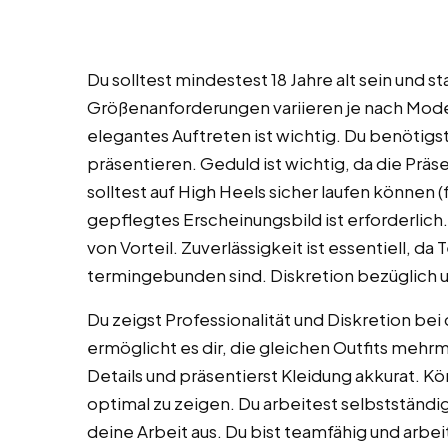
Du solltest mindestest 18 Jahre alt sein und
Größenanforderungen variieren je nach Mode
elegantes Auftreten ist wichtig. Du benötigst 
präsentieren. Geduld ist wichtig, da die Pr
solltest auf High Heels sicher laufen können (
gepflegtes Erscheinungsbild ist erforderlich.
von Vorteil. Zuverlässigkeit ist essentiell, 
termingebunden sind. Diskretion bezüglich un
Du zeigst Professionalität und Diskretion be
ermöglicht es dir, die gleichen Outfits mehrm
Details und präsentierst Kleidung akkurat. Kö
optimal zu zeigen. Du arbeitest selbstständig
deine Arbeit aus. Du bist teamfähig und arbe