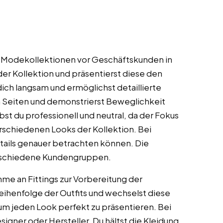
n Modekollektionen vor Geschäftskunden in
er Kollektion und präsentierst diese den
ch langsam und ermöglichst detaillierte
en Seiten und demonstrierst Beweglichkeit
st du professionell und neutral, da der Fokus
erschiedenen Looks der Kollektion. Bei
etails genauer betrachten können. Die
verschiedene Kundengruppen.
me an Fittings zur Vorbereitung der
ihenfolge der Outfits und wechselst diese
um jeden Look perfekt zu präsentieren. Bei
igner oder Hersteller. Du hältst die Kleidung