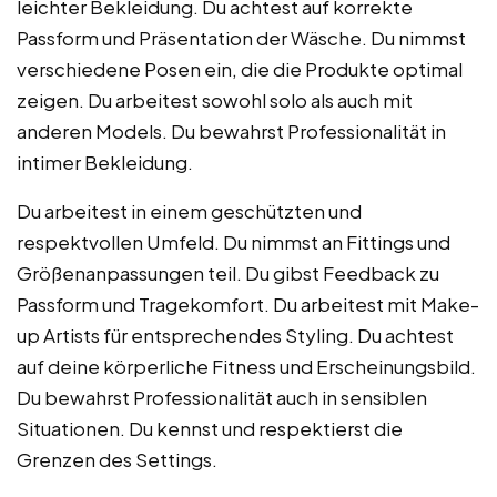
leichter Bekleidung. Du achtest auf korrekte
Passform und Präsentation der Wäsche. Du nimmst
verschiedene Posen ein, die die Produkte optimal
zeigen. Du arbeitest sowohl solo als auch mit
anderen Models. Du bewahrst Professionalität in
intimer Bekleidung.
Du arbeitest in einem geschützten und
respektvollen Umfeld. Du nimmst an Fittings und
Größenanpassungen teil. Du gibst Feedback zu
Passform und Tragekomfort. Du arbeitest mit Make-
up Artists für entsprechendes Styling. Du achtest
auf deine körperliche Fitness und Erscheinungsbild.
Du bewahrst Professionalität auch in sensiblen
Situationen. Du kennst und respektierst die
Grenzen des Settings.