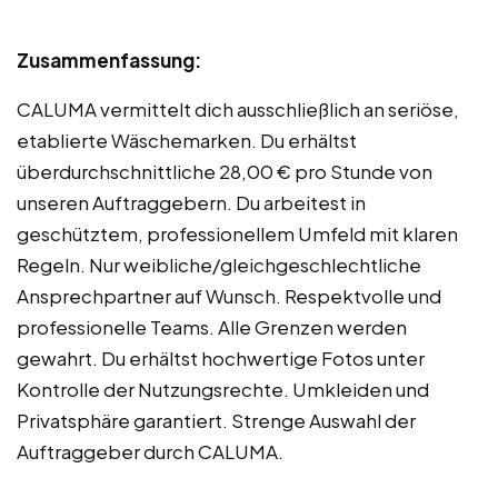
Zusammenfassung:
CALUMA vermittelt dich ausschließlich an seriöse,
etablierte Wäschemarken. Du erhältst
überdurchschnittliche 28,00 € pro Stunde von
unseren Auftraggebern. Du arbeitest in
geschütztem, professionellem Umfeld mit klaren
Regeln. Nur weibliche/gleichgeschlechtliche
Ansprechpartner auf Wunsch. Respektvolle und
professionelle Teams. Alle Grenzen werden
gewahrt. Du erhältst hochwertige Fotos unter
Kontrolle der Nutzungsrechte. Umkleiden und
Privatsphäre garantiert. Strenge Auswahl der
Auftraggeber durch CALUMA.