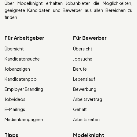
Über Modelknight erhalten Jobanbieter die Möglichkeiten,
geeignete Kandidaten und Bewerber aus allen Bereichen zu
finden.
Für Arbeitgeber
Für Bewerber
Übersicht
Übersicht
Kandidatensuche
Jobsuche
Jobanzeigen
Berufe
Kandidatenpool
Lebenslauf
Employer Branding
Bewerbung
Jobvideos
Arbeitsvertrag
E-Mailings
Gehalt
Medienkampagnen
Arbeitszeiten
Tipps
Modelknight