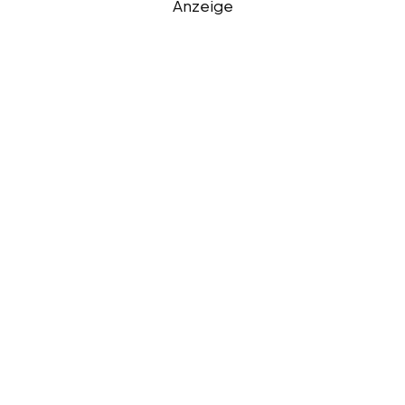
Anzeige