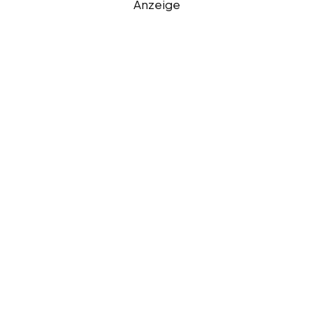
Anzeige