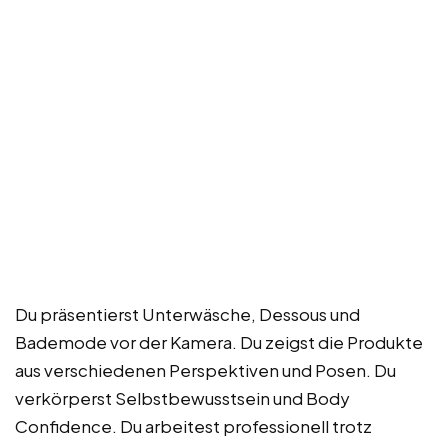
Du präsentierst Unterwäsche, Dessous und
Bademode vor der Kamera. Du zeigst die Produkte
aus verschiedenen Perspektiven und Posen. Du
verkörperst Selbstbewusstsein und Body
Confidence. Du arbeitest professionell trotz