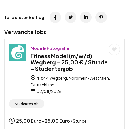
Teile diesen Beitrag:
Verwandte Jobs
Mode & Fotografie
Fitness Model (m/w/d)
Wegberg – 25,00 € / Stunde
– Studentenjob
41844 Wegberg, Nordrhein-Westfalen,
Deutschland
02/08/2026
Studentenjob
25,00
Euro
25,00
Euro
-
/ Stunde