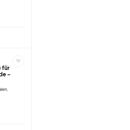
 für
de –
len,