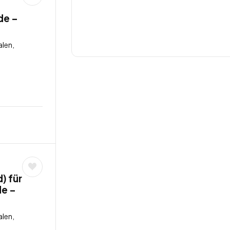
de –
len,
) für
de –
len,