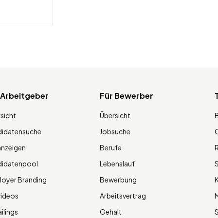
 Arbeitgeber
Für Bewerber
sicht
Übersicht
didatensuche
Jobsuche
O
anzeigen
Berufe
R
didatenpool
Lebenslauf
S
oyer Branding
Bewerbung
K
videos
Arbeitsvertrag
M
ilings
Gehalt