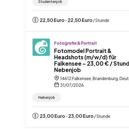
Studentenjob
22,50
Euro
22,50
Euro
-
/ Stunde
Fotografie & Portrait
Fotomodel Portrait &
Headshots (m/w/d) für
Falkensee – 23,00 € / Stun
Nebenjob
14612 Falkensee, Brandenburg, Deu
31/07/2026
Nebenjob
23,00
Euro
23,00
Euro
-
/ Stunde