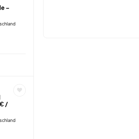
de –
tschland
l
€ /
tschland