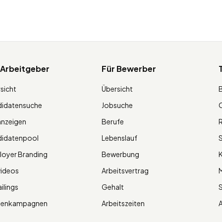
 Arbeitgeber
Für Bewerber
sicht
Übersicht
didatensuche
Jobsuche
O
anzeigen
Berufe
R
didatenpool
Lebenslauf
S
oyer Branding
Bewerbung
K
videos
Arbeitsvertrag
M
ilings
Gehalt
ienkampagnen
Arbeitszeiten
A