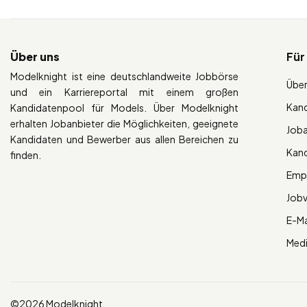
Über uns
Für
Modelknight ist eine deutschlandweite Jobbörse
Über
und ein Karriereportal mit einem großen
Kan
Kandidatenpool für Models. Über Modelknight
erhalten Jobanbieter die Möglichkeiten, geeignete
Job
Kandidaten und Bewerber aus allen Bereichen zu
Kan
finden.
Empl
Job
E-Ma
Med
©2026 Modelknight