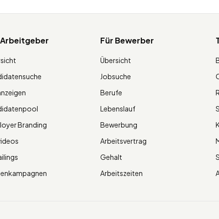
 Arbeitgeber
Für Bewerber
sicht
Übersicht
didatensuche
Jobsuche
O
anzeigen
Berufe
R
didatenpool
Lebenslauf
S
oyer Branding
Bewerbung
K
videos
Arbeitsvertrag
M
ilings
Gehalt
ienkampagnen
Arbeitszeiten
A