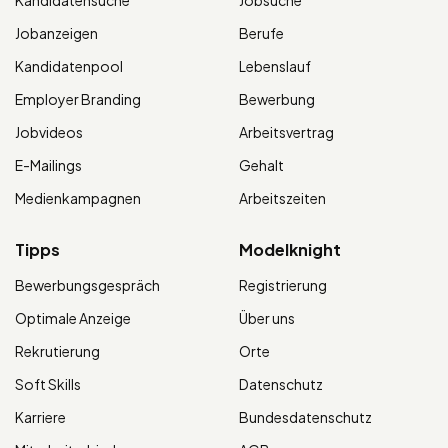
Jobanzeigen
Berufe
Kandidatenpool
Lebenslauf
Employer Branding
Bewerbung
Jobvideos
Arbeitsvertrag
E-Mailings
Gehalt
Medienkampagnen
Arbeitszeiten
Tipps
Modelknight
Bewerbungsgespräch
Registrierung
Optimale Anzeige
Über uns
Rekrutierung
Orte
Soft Skills
Datenschutz
Karriere
Bundesdatenschutz