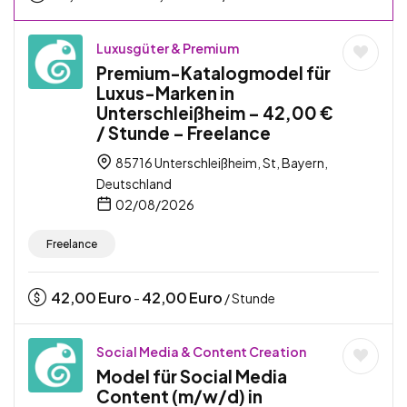
Luxusgüter & Premium
Premium-Katalogmodel für
Luxus-Marken in
Unterschleißheim – 42,00 €
/ Stunde – Freelance
85716 Unterschleißheim, St, Bayern,
Deutschland
02/08/2026
Freelance
42,00
Euro
42,00
Euro
-
/ Stunde
Social Media & Content Creation
Model für Social Media
Content (m/w/d) in