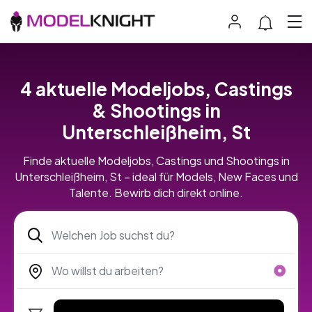
4 aktuelle Modeljobs, Castings
& Shootings in
Unterschleißheim, St
Finde aktuelle Modeljobs, Castings und Shootings in
Unterschleißheim, St – ideal für Models, New Faces und
Talente. Bewirb dich direkt online.