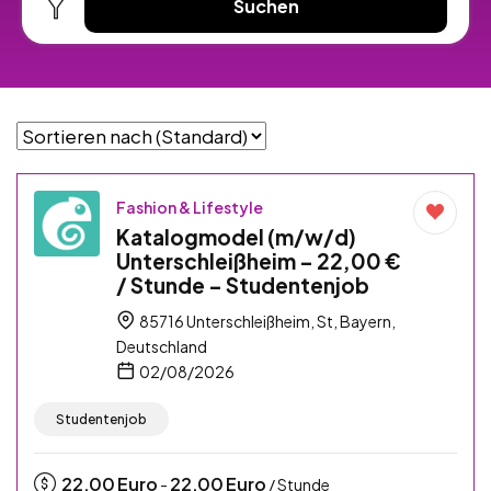
Suchen
Fashion & Lifestyle
Katalogmodel (m/w/d)
Unterschleißheim – 22,00 €
/ Stunde – Studentenjob
85716 Unterschleißheim, St, Bayern,
Deutschland
02/08/2026
Studentenjob
22,00
Euro
22,00
Euro
-
/ Stunde