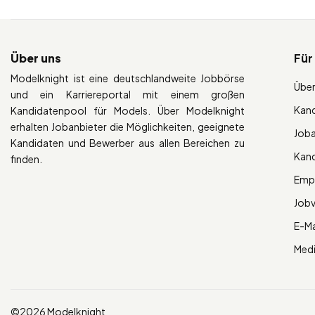
Über uns
Für
Modelknight ist eine deutschlandweite Jobbörse
Über
und ein Karriereportal mit einem großen
Kan
Kandidatenpool für Models. Über Modelknight
erhalten Jobanbieter die Möglichkeiten, geeignete
Job
Kandidaten und Bewerber aus allen Bereichen zu
Kan
finden.
Empl
Job
E-Ma
Med
©2026 Modelknight