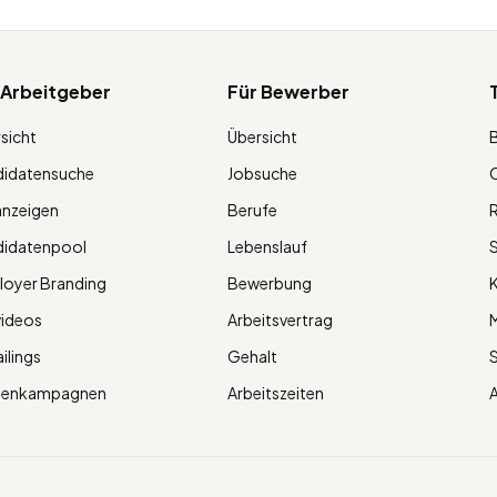
 Arbeitgeber
Für Bewerber
sicht
Übersicht
didatensuche
Jobsuche
O
anzeigen
Berufe
R
didatenpool
Lebenslauf
S
oyer Branding
Bewerbung
K
videos
Arbeitsvertrag
M
ilings
Gehalt
ienkampagnen
Arbeitszeiten
A