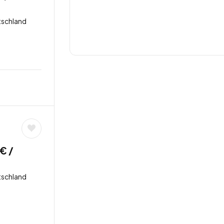
tschland
€ /
tschland