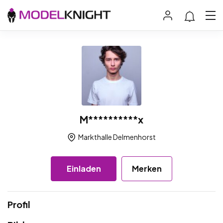
M**********x
Markthalle Delmenhorst
Einladen
Merken
Profil