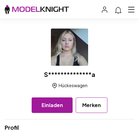
S**************a
Hückeswagen
Einladen
Merken
Profil