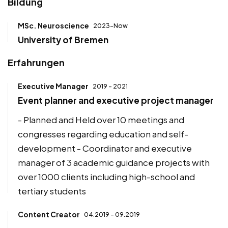
Bildung
MSc. Neuroscience
2023-Now
University of Bremen
Erfahrungen
Executive Manager
2019 - 2021
Event planner and executive project manager
- Planned and Held over 10 meetings and
congresses regarding education and self-
development - Coordinator and executive
manager of 3 academic guidance projects with
over 1000 clients including high-school and
tertiary students
Content Creator
04.2019 - 09.2019