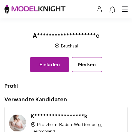
A********************c
Bruchsal
Einladen
Merken
Profil
Verwandte Kandidaten
K*****************k
Pforzheim, Baden-Württemberg,
Deutschland