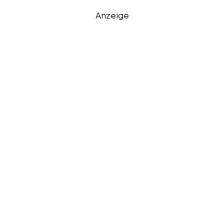
Anzeige