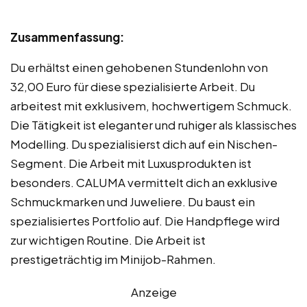
Zusammenfassung:
Du erhältst einen gehobenen Stundenlohn von
32,00 Euro für diese spezialisierte Arbeit. Du
arbeitest mit exklusivem, hochwertigem Schmuck.
Die Tätigkeit ist eleganter und ruhiger als klassisches
Modelling. Du spezialisierst dich auf ein Nischen-
Segment. Die Arbeit mit Luxusprodukten ist
besonders. CALUMA vermittelt dich an exklusive
Schmuckmarken und Juweliere. Du baust ein
spezialisiertes Portfolio auf. Die Handpflege wird
zur wichtigen Routine. Die Arbeit ist
prestigeträchtig im Minijob-Rahmen.
Anzeige