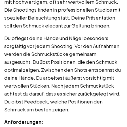
mit hochwertigem, oft sehr wertvollem Schmuck.
Die Shootings finden in professionellen Studios mit
spezieller Beleuchtung statt. Deine Präsentation
soll den Schmuck elegant zur Geltung bringen.
Du pflegst deine Hände und Nägel besonders
sorgfältig vor jedem Shooting. Vor den Aufnahmen
werden die Schmuckstücke gemeinsam
ausgesucht. Du übst Positionen, die den Schmuck
optimal zeigen. Zwischen den Shots entspannst du
deine Hände. Du arbeitest äußerst vorsichtig mit
wertvollen Stücken. Nach jedem Schmuckstück
achtest du darauf, dass es sicher zurückgelegt wird.
Du gibst Feedback, welche Positionen den
Schmuck am besten zeigen.
Anforderungen: