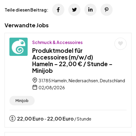
Teile diesen Beitrag:
Verwandte Jobs
Schmuck & Accessoires
Produktmodel für
Accessoires (m/w/d)
Hameln – 22,00 € / Stunde –
Minijob
31785 Hameln, Niedersachsen, Deutschland
02/08/2026
Minijob
22,00
Euro
22,00
Euro
-
/ Stunde