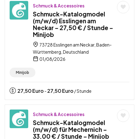
Schmuck & Accessoires
Schmuck-Katalogmodel
(m/w/d) Esslingen am
Neckar – 27,50 € / Stunde –
Minijob
73728 Esslingen am Neckar, Baden-
Württemberg, Deutschland
01/08/2026
Minijob
27,50
Euro
27,50
Euro
-
/ Stunde
Schmuck & Accessoires
Schmuck-Katalogmodel
(m/w/d) für Mechernich –
33,00 € / Stunde – Minijob