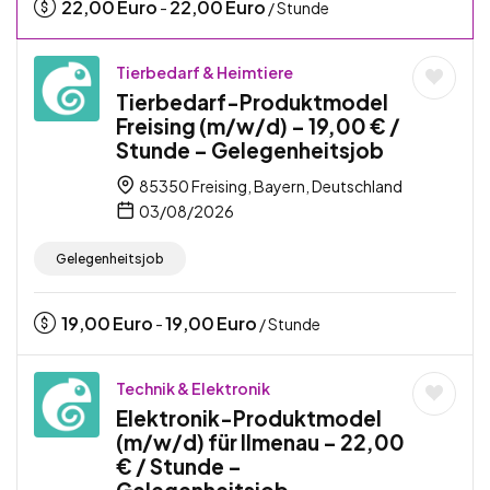
22,00
Euro
22,00
Euro
-
/ Stunde
Tierbedarf & Heimtiere
Tierbedarf-Produktmodel
Freising (m/w/d) – 19,00 € /
Stunde – Gelegenheitsjob
85350 Freising, Bayern, Deutschland
03/08/2026
Gelegenheitsjob
19,00
Euro
19,00
Euro
-
/ Stunde
Technik & Elektronik
Elektronik-Produktmodel
(m/w/d) für Ilmenau – 22,00
€ / Stunde –
Gelegenheitsjob