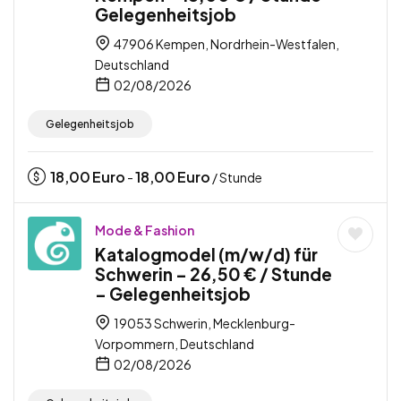
Gelegenheitsjob
47906 Kempen, Nordrhein-Westfalen,
Deutschland
02/08/2026
Gelegenheitsjob
18,00
Euro
18,00
Euro
-
/ Stunde
Mode & Fashion
Katalogmodel (m/w/d) für
Schwerin – 26,50 € / Stunde
– Gelegenheitsjob
19053 Schwerin, Mecklenburg-
Vorpommern, Deutschland
02/08/2026