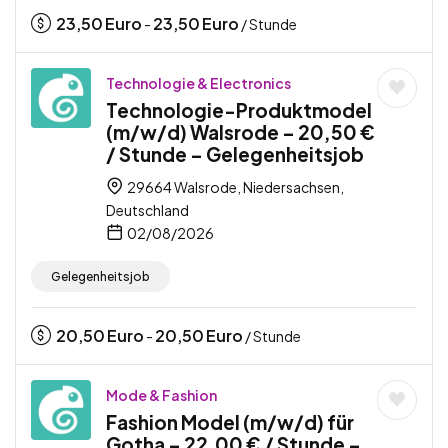
23,50
Euro
23,50
Euro
-
/ Stunde
Technologie & Electronics
Technologie-Produktmodel
(m/w/d) Walsrode – 20,50 €
/ Stunde – Gelegenheitsjob
29664 Walsrode, Niedersachsen,
Deutschland
02/08/2026
Gelegenheitsjob
20,50
Euro
20,50
Euro
-
/ Stunde
Mode & Fashion
Fashion Model (m/w/d) für
Gotha – 22,00 € / Stunde –