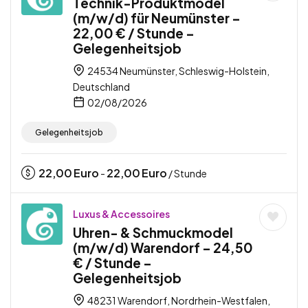
Technik-Produktmodel
(m/w/d) für Neumünster –
22,00 € / Stunde –
Gelegenheitsjob
24534 Neumünster, Schleswig-Holstein,
Deutschland
02/08/2026
Gelegenheitsjob
22,00
Euro
22,00
Euro
-
/ Stunde
Luxus & Accessoires
Uhren- & Schmuckmodel
(m/w/d) Warendorf – 24,50
€ / Stunde –
Gelegenheitsjob
48231 Warendorf, Nordrhein-Westfalen,