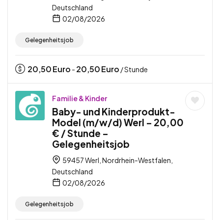
Deutschland
02/08/2026
Gelegenheitsjob
20,50
Euro
20,50
Euro
-
/ Stunde
Familie & Kinder
Baby- und Kinderprodukt-
Model (m/w/d) Werl – 20,00
€ / Stunde –
Gelegenheitsjob
59457 Werl, Nordrhein-Westfalen,
Deutschland
02/08/2026
Gelegenheitsjob