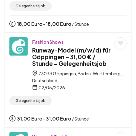
Gelegenheitsjob
18,00
Euro
18,00
Euro
-
/ Stunde
Fashion Shows
Runway-Model (m/w/d) für
Göppingen – 31,00 € /
Stunde – Gelegenheitsjob
73033 Göppingen, Baden-Württemberg,
Deutschland
02/08/2026
Gelegenheitsjob
31,00
Euro
31,00
Euro
-
/ Stunde