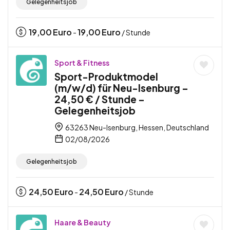
Gelegenheitsjob
19,00
Euro
19,00
Euro
-
/ Stunde
Sport & Fitness
Sport-Produktmodel
(m/w/d) für Neu-Isenburg –
24,50 € / Stunde –
Gelegenheitsjob
63263 Neu-Isenburg, Hessen, Deutschland
02/08/2026
Gelegenheitsjob
24,50
Euro
24,50
Euro
-
/ Stunde
Haare & Beauty