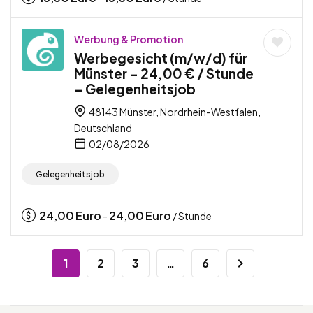
Werbung & Promotion
Werbegesicht (m/w/d) für
Münster – 24,00 € / Stunde
– Gelegenheitsjob
48143 Münster, Nordrhein-Westfalen,
Deutschland
02/08/2026
Gelegenheitsjob
24,00
Euro
24,00
Euro
-
/ Stunde
1
2
3
…
6