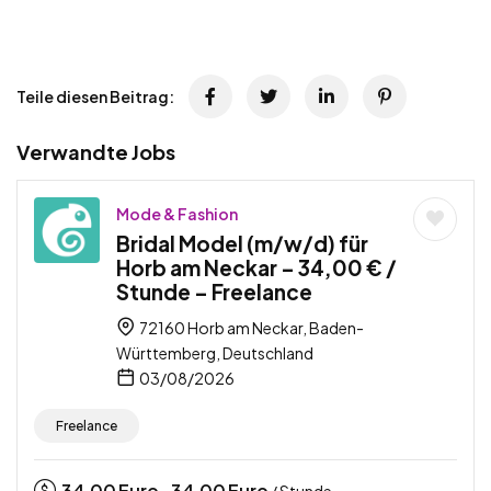
Teile diesen Beitrag:
Verwandte Jobs
Mode & Fashion
Bridal Model (m/w/d) für
Horb am Neckar – 34,00 € /
Stunde – Freelance
72160 Horb am Neckar, Baden-
Württemberg, Deutschland
03/08/2026
Freelance
34,00
Euro
34,00
Euro
-
/ Stunde