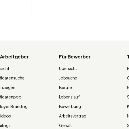
 Arbeitgeber
Für Bewerber
sicht
Übersicht
didatensuche
Jobsuche
O
anzeigen
Berufe
R
didatenpool
Lebenslauf
S
oyer Branding
Bewerbung
K
videos
Arbeitsvertrag
M
ilings
Gehalt