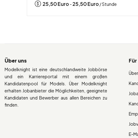
25,50
Euro
25,50
Euro
-
/ Stunde
Über uns
Für
Modelknight ist eine deutschlandweite Jobbörse
Über
und ein Karriereportal mit einem großen
Kan
Kandidatenpool für Models. Über Modelknight
erhalten Jobanbieter die Möglichkeiten, geeignete
Job
Kandidaten und Bewerber aus allen Bereichen zu
Kan
finden.
Empl
Job
E-Ma