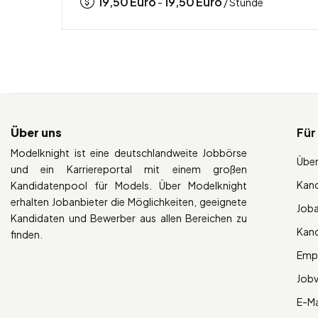
19,50
Euro
19,50
Euro
-
/ Stunde
Über uns
Für
Modelknight ist eine deutschlandweite Jobbörse
Über
und ein Karriereportal mit einem großen
Kan
Kandidatenpool für Models. Über Modelknight
erhalten Jobanbieter die Möglichkeiten, geeignete
Job
Kandidaten und Bewerber aus allen Bereichen zu
Kan
finden.
Empl
Job
E-Ma