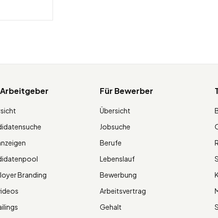
 Arbeitgeber
Für Bewerber
sicht
Übersicht
didatensuche
Jobsuche
O
anzeigen
Berufe
R
didatenpool
Lebenslauf
S
oyer Branding
Bewerbung
K
videos
Arbeitsvertrag
M
ilings
Gehalt