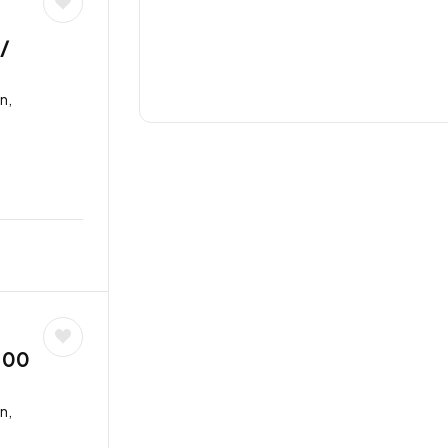
/
n,
,00
n,