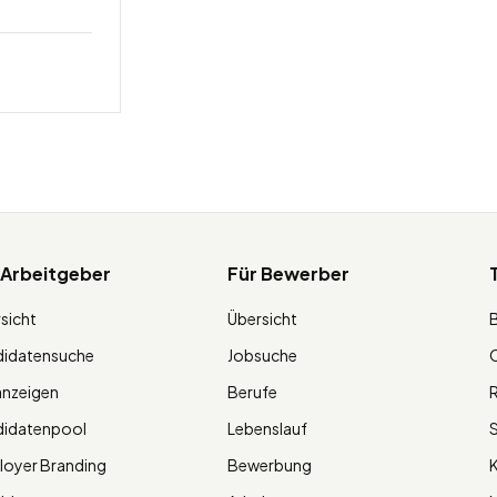
 Arbeitgeber
Für Bewerber
sicht
Übersicht
didatensuche
Jobsuche
O
anzeigen
Berufe
R
didatenpool
Lebenslauf
S
oyer Branding
Bewerbung
K