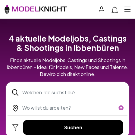
4 aktuelle Modeljobs, Castings
& Shootings in Ibbenbüren
Finde aktuelle Modeljobs, Castings und Shootings in
Ibbenbüren – ideal für Models, New Faces und Talente.
Bewirb dich direkt online.
Suchen