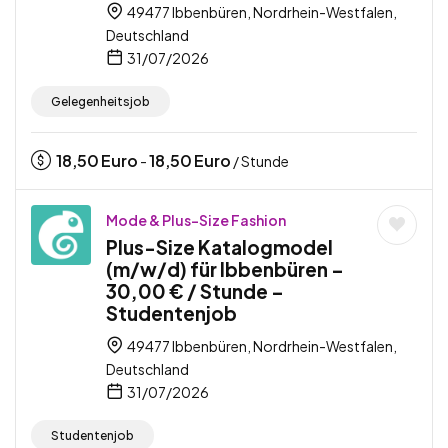
49477 Ibbenbüren, Nordrhein-Westfalen,
Deutschland
31/07/2026
Gelegenheitsjob
18,50
Euro
18,50
Euro
-
/ Stunde
Mode & Plus-Size Fashion
Plus-Size Katalogmodel
(m/w/d) für Ibbenbüren –
30,00 € / Stunde –
Studentenjob
49477 Ibbenbüren, Nordrhein-Westfalen,
Deutschland
31/07/2026
Studentenjob